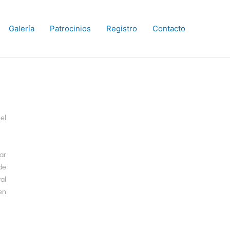
Galería
Patrocinios
Registro
Contacto
el
ar
de
al
en